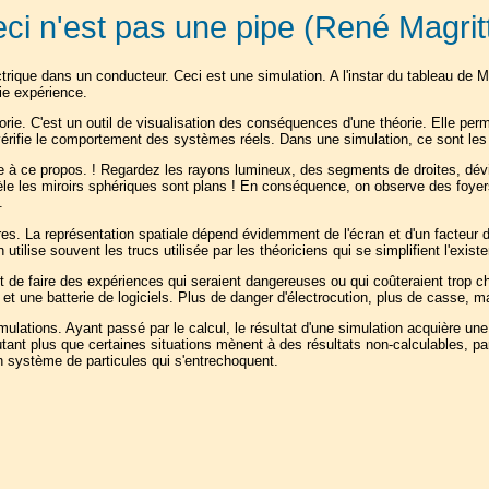
ci n'est pas une pipe (René Magrit
rique dans un conducteur. Ceci est une simulation. A l'instar du tableau de Ma
ie expérience.
rie. C'est un outil de visualisation des conséquences d'une théorie. Elle per
 vérifie le comportement des systèmes réels. Dans une simulation, ce sont l
e à ce propos. ! Regardez les rayons lumineux, des segments de droites, déviés
le les miroirs sphériques sont plans ! En conséquence, on observe des foyers b
.
res. La représentation spatiale dépend évidemment de l'écran et d'un facteur d
 utilise souvent les trucs utilisée par les théoriciens qui se simplifient l'exis
 de faire des expériences qui seraient dangereuses ou qui coûteraient trop che
et une batterie de logiciels. Plus de danger d'électrocution, plus de casse, m
ulations. Ayant passé par le calcul, le résultat d'une simulation acquière une 
autant plus que certaines situations mènent à des résultats non-calculables, 
un système de particules qui s'entrechoquent.