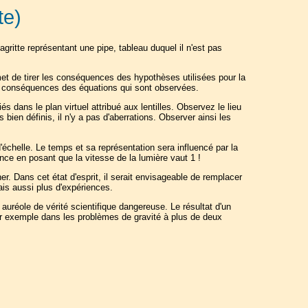
te)
gritte représentant une pipe, tableau duquel il n'est pas
met de tirer les conséquences des hypothèses utilisées pour la
es conséquences des équations qui sont observées.
 dans le plan virtuel attribué aux lentilles. Observez le lieu
ien définis, il n'y a pas d'aberrations. Observer ainsi les
'échelle. Le temps et sa représentation sera influencé par la
tence en posant que la vitesse de la lumière vaut 1 !
r. Dans cet état d'esprit, il serait envisageable de remplacer
ais aussi plus d'expériences.
auréole de vérité scientifique dangereuse. Le résultat d'un
par exemple dans les problèmes de gravité à plus de deux